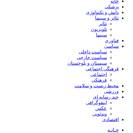
خانه
پزشکی
دانش و تکنولوژی
تئاتر و سینما
تئاتر
تلویزیون
سینما
فناوری
سیاسی
سیاست داخلی
سیاست خارجی
سیستان و بلوچستان
فرهنگی اجتماعی
اجتماعی
فرهنکی
محیط زیست و سلامت
ورزشی
چند رسانه ای
اینفوگرافی
عکس
ویدئویی
اقتصادی
خـانـه