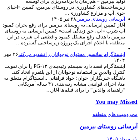
تولید بیرمین – هم‌زمان با برنامه‌ریزی برای توسعه
زیرساخت‌های کشاورزی در روستای بیرمین، کمپین «احیای
جوی آب و مزارع کشاورزی…
آبرسانی روستای بیرمین
۲۸ تیر ۱۴۰۵
آغاز کمپین آبرسانی به روستای بیرمین برای رفع بحران کمبود
آب شرب «آب، حق زندگی است» کمپین آبرسانی به روستای
بیرمین با هدف رفع مشکل کمبود و قطعی آب شرب در این
منطقه، با اعلام اجرای یک پروژه زیرساختی گسترده…
اینستاگرام سانسور محتوای نوجوانان را تشدید می‌کند
۲۶ مهر
۱۴۰۴
اینستاگرام قصد دارد سیستم رتبه‌بندی PG-۱۳ را برای تقویت
کنترل والدین بر استفاده نوجوانان از این پلتفرم اتخاذ کند.
باشگاه خبرنگاران جوان؛ جواد فراهانی ـ اینستاگرام متعلق به
متا، اجرای قوانینی مشابه رتبه‌بندی ۴۱ ساله آمریکایی
“راهنمای والدین” را برای فیلم‌ها آغاز…
You may Missed
محرومیت های منطقه
آبرسانی روستای بیرمین
۰۱ مرداد ۱۴۰۵