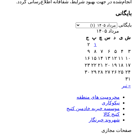
انجام‌شده در جهت بهبود شرایط، شفافانه اطلاع‌رسانی گردد.
بایگانی
بایگانی
مرداد ۱۴۰۵
ش
ی
د
س
چ
پ
ج
۲
۱
۹
۸
۷
۶
۵
۴
۳
۱۶
۱۵
۱۴
۱۳
۱۲
۱۱
۱۰
۲۳
۲۲
۲۱
۲۰
۱۹
۱۸
۱۷
۳۰
۲۹
۲۸
۲۷
۲۶
۲۵
۲۴
۳۱
« تیر
محرومیت های منطقه
نیکوکاری
موسسه خیریه خادمین کتیج
کتیج کالا
شهروند خبرنگار
صفحات مجازی