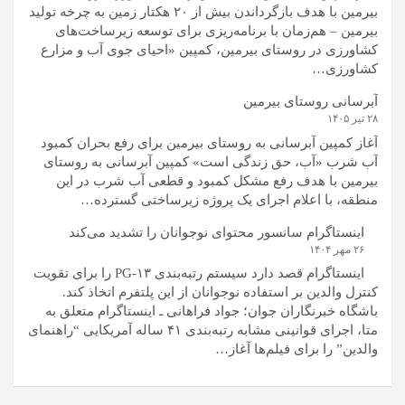
بیرمین با هدف بازگرداندن بیش از ۲۰ هکتار زمین به چرخه تولید
بیرمین – هم‌زمان با برنامه‌ریزی برای توسعه زیرساخت‌های
کشاورزی در روستای بیرمین، کمپین «احیای جوی آب و مزارع
کشاورزی…
آبرسانی روستای بیرمین
۲۸ تیر ۱۴۰۵
آغاز کمپین آبرسانی به روستای بیرمین برای رفع بحران کمبود
آب شرب «آب، حق زندگی است» کمپین آبرسانی به روستای
بیرمین با هدف رفع مشکل کمبود و قطعی آب شرب در این
منطقه، با اعلام اجرای یک پروژه زیرساختی گسترده…
اینستاگرام سانسور محتوای نوجوانان را تشدید می‌کند
۲۶ مهر ۱۴۰۴
اینستاگرام قصد دارد سیستم رتبه‌بندی PG-۱۳ را برای تقویت
کنترل والدین بر استفاده نوجوانان از این پلتفرم اتخاذ کند.
باشگاه خبرنگاران جوان؛ جواد فراهانی ـ اینستاگرام متعلق به
متا، اجرای قوانینی مشابه رتبه‌بندی ۴۱ ساله آمریکایی “راهنمای
والدین” را برای فیلم‌ها آغاز…