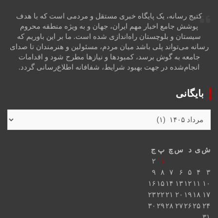
کتیج رسانه، یک پایگاه خبری مستقل و مردمی است که با هدف
پوشش جامع اخبار مهم ایران، جهان و به ویژه منطقه محروم
سیستان و بلوچستان راه‌اندازی شده است. ما بر این باوریم که
رسانه می‌تواند پلی باشد میان مردم، مسئولین و هنرمندان تا صدای
جامعه به گوش برسد، کمبودها و نیازها مطرح شود و اقدامات
انجام‌شده در جهت بهبود شرایط، شفافانه اطلاع‌رسانی گردد.
بایگانی
ش
ی
د
س
چ
پ
ج
۲
۱
۹
۸
۷
۶
۵
۴
۳
۱۶
۱۵
۱۴
۱۳
۱۲
۱۱
۱۰
۲۳
۲۲
۲۱
۲۰
۱۹
۱۸
۱۷
۳۰
۲۹
۲۸
۲۷
۲۶
۲۵
۲۴
۳۱