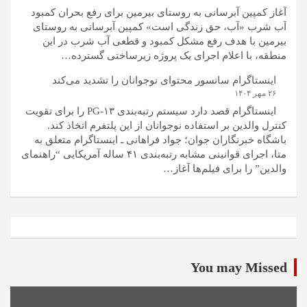
آغاز کمپین آبرسانی به روستای بیرمین برای رفع بحران کمبود
آب شرب «آب، حق زندگی است» کمپین آبرسانی به روستای
بیرمین با هدف رفع مشکل کمبود و قطعی آب شرب در این
منطقه، با اعلام اجرای یک پروژه زیرساختی گسترده…
اینستاگرام سانسور محتوای نوجوانان را تشدید می‌کند
۲۶ مهر ۱۴۰۴
اینستاگرام قصد دارد سیستم رتبه‌بندی PG-۱۳ را برای تقویت
کنترل والدین بر استفاده نوجوانان از این پلتفرم اتخاذ کند.
باشگاه خبرنگاران جوان؛ جواد فراهانی ـ اینستاگرام متعلق به
متا، اجرای قوانینی مشابه رتبه‌بندی ۴۱ ساله آمریکایی “راهنمای
والدین” را برای فیلم‌ها آغاز…
You may Missed