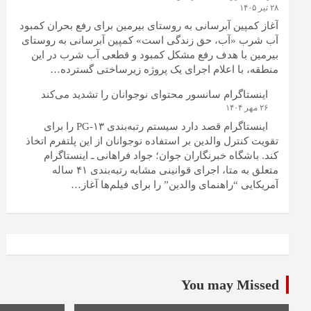
۲۸ تیر ۱۴۰۵
آغاز کمپین آبرسانی به روستای بیرمین برای رفع بحران کمبود
آب شرب «آب، حق زندگی است» کمپین آبرسانی به روستای
بیرمین با هدف رفع مشکل کمبود و قطعی آب شرب در این
منطقه، با اعلام اجرای یک پروژه زیرساختی گسترده…
اینستاگرام سانسور محتوای نوجوانان را تشدید می‌کند
۲۶ مهر ۱۴۰۴
اینستاگرام قصد دارد سیستم رتبه‌بندی PG-۱۳ را برای
تقویت کنترل والدین بر استفاده نوجوانان از این پلتفرم اتخاذ
کند. باشگاه خبرنگاران جوان؛ جواد فراهانی ـ اینستاگرام
متعلق به متا، اجرای قوانینی مشابه رتبه‌بندی ۴۱ ساله
آمریکایی “راهنمای والدین” را برای فیلم‌ها آغاز…
You may Missed