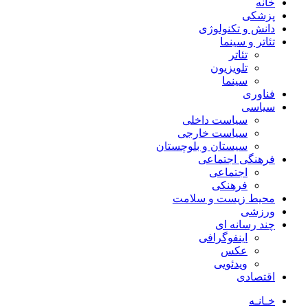
خانه
پزشکی
دانش و تکنولوژی
تئاتر و سینما
تئاتر
تلویزیون
سینما
فناوری
سیاسی
سیاست داخلی
سیاست خارجی
سیستان و بلوچستان
فرهنگی اجتماعی
اجتماعی
فرهنکی
محیط زیست و سلامت
ورزشی
چند رسانه ای
اینفوگرافی
عکس
ویدئویی
اقتصادی
خـانـه