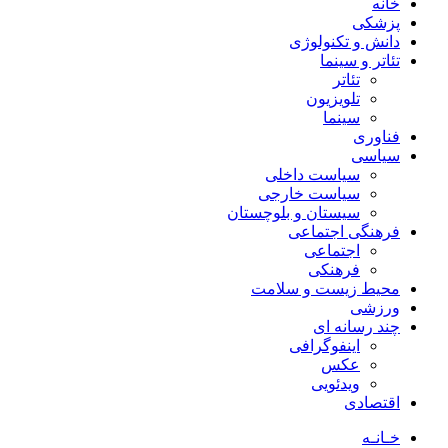
خانه
پزشکی
دانش و تکنولوژی
تئاتر و سینما
تئاتر
تلویزیون
سینما
فناوری
سیاسی
سیاست داخلی
سیاست خارجی
سیستان و بلوچستان
فرهنگی اجتماعی
اجتماعی
فرهنکی
محیط زیست و سلامت
ورزشی
چند رسانه ای
اینفوگرافی
عکس
ویدئویی
اقتصادی
خـانـه