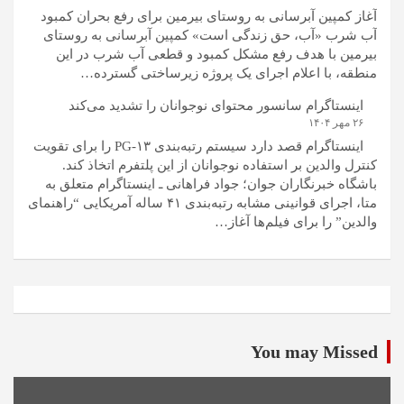
آغاز کمپین آبرسانی به روستای بیرمین برای رفع بحران کمبود
آب شرب «آب، حق زندگی است» کمپین آبرسانی به روستای
بیرمین با هدف رفع مشکل کمبود و قطعی آب شرب در این
منطقه، با اعلام اجرای یک پروژه زیرساختی گسترده…
اینستاگرام سانسور محتوای نوجوانان را تشدید می‌کند
۲۶ مهر ۱۴۰۴
اینستاگرام قصد دارد سیستم رتبه‌بندی PG-۱۳ را برای تقویت
کنترل والدین بر استفاده نوجوانان از این پلتفرم اتخاذ کند.
باشگاه خبرنگاران جوان؛ جواد فراهانی ـ اینستاگرام متعلق به
متا، اجرای قوانینی مشابه رتبه‌بندی ۴۱ ساله آمریکایی “راهنمای
والدین” را برای فیلم‌ها آغاز…
You may Missed