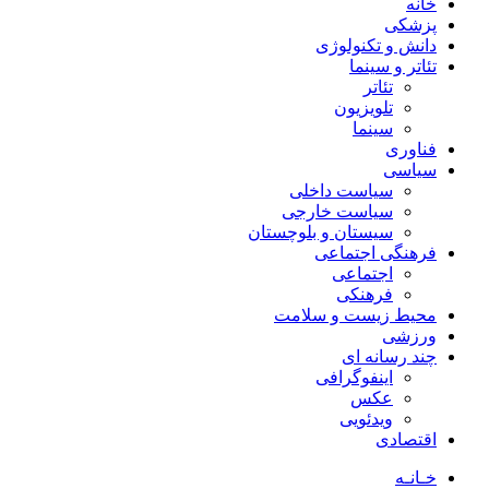
خانه
پزشکی
دانش و تکنولوژی
تئاتر و سینما
تئاتر
تلویزیون
سینما
فناوری
سیاسی
سیاست داخلی
سیاست خارجی
سیستان و بلوچستان
فرهنگی اجتماعی
اجتماعی
فرهنکی
محیط زیست و سلامت
ورزشی
چند رسانه ای
اینفوگرافی
عکس
ویدئویی
اقتصادی
خـانـه