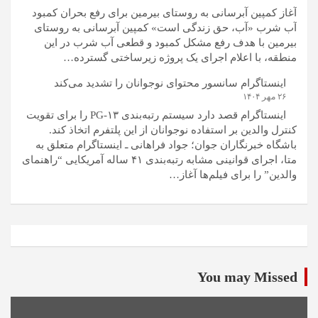
آغاز کمپین آبرسانی به روستای بیرمین برای رفع بحران کمبود
آب شرب «آب، حق زندگی است» کمپین آبرسانی به روستای
بیرمین با هدف رفع مشکل کمبود و قطعی آب شرب در این
منطقه، با اعلام اجرای یک پروژه زیرساختی گسترده…
اینستاگرام سانسور محتوای نوجوانان را تشدید می‌کند
۲۶ مهر ۱۴۰۴
اینستاگرام قصد دارد سیستم رتبه‌بندی PG-۱۳ را برای تقویت
کنترل والدین بر استفاده نوجوانان از این پلتفرم اتخاذ کند.
باشگاه خبرنگاران جوان؛ جواد فراهانی ـ اینستاگرام متعلق به
متا، اجرای قوانینی مشابه رتبه‌بندی ۴۱ ساله آمریکایی “راهنمای
والدین” را برای فیلم‌ها آغاز…
You may Missed