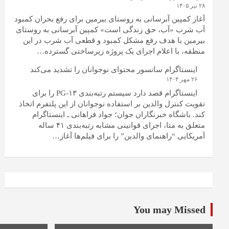
۲۸ تیر ۱۴۰۵
آغاز کمپین آبرسانی به روستای بیرمین برای رفع بحران کمبود
آب شرب «آب، حق زندگی است» کمپین آبرسانی به روستای
بیرمین با هدف رفع مشکل کمبود و قطعی آب شرب در این
منطقه، با اعلام اجرای یک پروژه زیرساختی گسترده…
اینستاگرام سانسور محتوای نوجوانان را تشدید می‌کند
۲۶ مهر ۱۴۰۴
اینستاگرام قصد دارد سیستم رتبه‌بندی PG-۱۳ را برای
تقویت کنترل والدین بر استفاده نوجوانان از این پلتفرم اتخاذ
کند. باشگاه خبرنگاران جوان؛ جواد فراهانی ـ اینستاگرام
متعلق به متا، اجرای قوانینی مشابه رتبه‌بندی ۴۱ ساله
آمریکایی “راهنمای والدین” را برای فیلم‌ها آغاز…
You may Missed