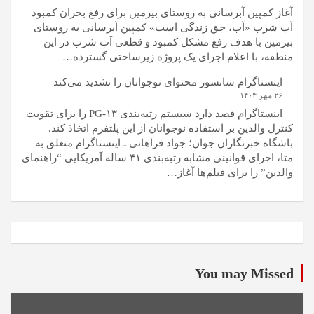
آغاز کمپین آبرسانی به روستای بیرمین برای رفع بحران کمبود
آب شرب «آب، حق زندگی است» کمپین آبرسانی به روستای
بیرمین با هدف رفع مشکل کمبود و قطعی آب شرب در این
منطقه، با اعلام اجرای یک پروژه زیرساختی گسترده…
اینستاگرام سانسور محتوای نوجوانان را تشدید می‌کند
۲۶ مهر ۱۴۰۴
اینستاگرام قصد دارد سیستم رتبه‌بندی PG-۱۳ را برای تقویت
کنترل والدین بر استفاده نوجوانان از این پلتفرم اتخاذ کند.
باشگاه خبرنگاران جوان؛ جواد فراهانی ـ اینستاگرام متعلق به
متا، اجرای قوانینی مشابه رتبه‌بندی ۴۱ ساله آمریکایی “راهنمای
والدین” را برای فیلم‌ها آغاز…
You may Missed