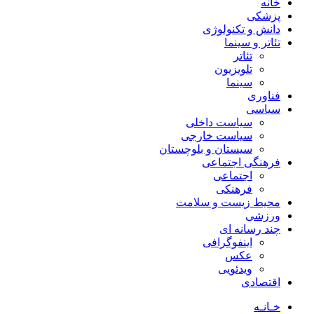
خانه
پزشکی
دانش و تکنولوژی
تئاتر و سینما
تئاتر
تلویزیون
سینما
فناوری
سیاسی
سیاست داخلی
سیاست خارجی
سیستان و بلوچستان
فرهنگی اجتماعی
اجتماعی
فرهنکی
محیط زیست و سلامت
ورزشی
چند رسانه ای
اینفوگرافی
عکس
ویدئویی
اقتصادی
خـانـه