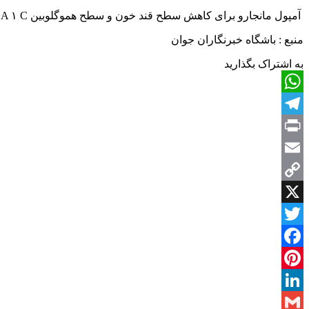
آمپول مانجارو برای کاهش سطح قند خون و سطح هموگلوبین A ۱ C (میانگین قند خون ۳ ماهه) در افراد مبتلا به دیابت نوع ۲ مورد استفاده قرار می‌گیرد و افراد نیز برای لاغری از آن استفاده می‌کنند.
منبع : باشگاه خبرنگاران جوان
به اشتراک بگذارید
WhatsApp
Telegram
Print
Email
Copy
Link
X
Twitter
Facebook
Pinterest
LinkedIn