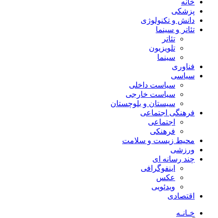
خانه
پزشکی
دانش و تکنولوژی
تئاتر و سینما
تئاتر
تلویزیون
سینما
فناوری
سیاسی
سیاست داخلی
سیاست خارجی
سیستان و بلوچستان
فرهنگی اجتماعی
اجتماعی
فرهنکی
محیط زیست و سلامت
ورزشی
چند رسانه ای
اینفوگرافی
عکس
ویدئویی
اقتصادی
خـانـه