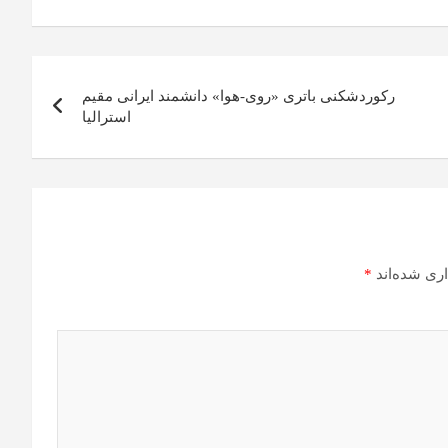
M
ok
I
ail
.c
o
رکوردشکنی باتری «روی-هوا» دانشمند ایرانی مقیم
m
استرالیا
ری شده‌اند
*