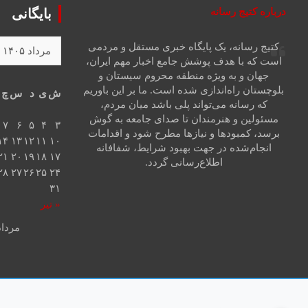
درباره کتیج رسانه
بایگانی
کتیج رسانه، یک پایگاه خبری مستقل و مردمی
است که با هدف پوشش جامع اخبار مهم ایران،
جهان و به ویژه منطقه محروم سیستان و
بلوچستان راه‌اندازی شده است. ما بر این باوریم
ش
ی
د
س
چ
که رسانه می‌تواند پلی باشد میان مردم،
مسئولین و هنرمندان تا صدای جامعه به گوش
۷
۶
۵
۴
۳
برسد، کمبودها و نیازها مطرح شود و اقدامات
۱۴
۱۳
۱۲
۱۱
۱۰
انجام‌شده در جهت بهبود شرایط، شفافانه
۲۱
۲۰
۱۹
۱۸
۱۷
اطلاع‌رسانی گردد.
۲۸
۲۷
۲۶
۲۵
۲۴
۳۱
« تیر
مرداد ۰۵