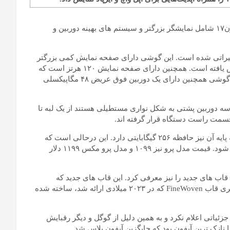
– به نقل از تک کرانچ، مدل های سری آیفون۱۷ شامل نمایشگر بزرگتر و سیستم های بهینه دوربین و
خوش تغییراتی شده است. این گوشی دارای صفحه نمایش کمی بزرگتر
۶.۳ اینچی است که در مقایسه با آیفون نسخه قبلی ۰.۲ اینچ افزایش یافته است. همچنین دارای صفحه نمایش ۱۲۰ هرتز است که
نسبت به ۶۰ هرتز فعلی، ارتقاء قابل توجهی محسوب می‌شود. این گوشی همچنین دارای یک دوربین فوق عریض ۴۸ مگاپیکسلی
 دوربین پشتی به شکل نواری مستطیلی هستند از یک لبه تا
قسمت راست دستگاه قرار گرفته اند.
قیمت پایه آیفون ۱۷ از ۷۹۹ دلار شروع می شود و جالب آنکه نسخه پایه آن نیز حافظه ۲۵۶ گیگابایتی دارد. این درحالی است که
نسخه پایه آیفون ۱۶ با قیمت ۶۹۹ ددلار از ۱۲۸ گیگابایت شروع می شود. قیمت مدل پرو نیز ۱۰۹۹ و مدل پرو مکس ۱۱۹۹ دلار
قاب های جدید را نیز معرفی کرد. این قاب های جدید که
TechWoven نامیده می شوند از موادی با کیفیت بالاتر نسبت به سری قاب FineWoven که در ۲۰۲۳ میلادی ارائه شد، ساخته شده
یاتی اعلام نکرد و به همین دلیل از گوگل و دیگر رقبایش
نازک ترین آیفون بود که جایگزین آیفون پلاس شد.