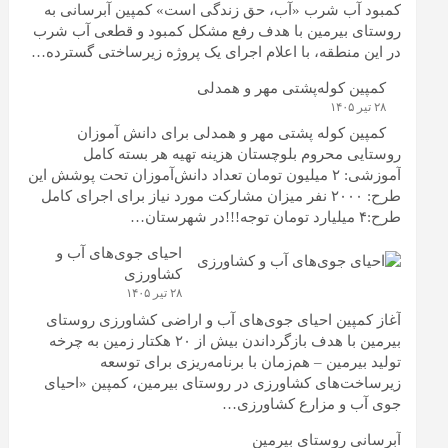
کمبود آب شرب «آب، حق زندگی است» کمپین آبرسانی به
روستای بیرمین با هدف رفع مشکل کمبود و قطعی آب شرب
در این منطقه، با اعلام اجرای یک پروژه زیرساختی گسترده…
کمپین کوله‌پشتی مهر و همدلی
۲۸ تیر ۱۴۰۵
کمپین کوله‌ پشتی مهر و همدلی برای دانش آموزان
روستایی محروم بلوچستان هزینه تهیه هر بسته کامل
آموزشی: ۲ میلیون تومان تعداد دانش‌آموزان تحت پوشش این
طرح: ۲۰۰۰ نفر میزان مشارکت مورد نیاز برای اجرای کامل
طرح:۴ میلیارد تومان توجه!!!در شهرستان…
احیای جوی‌های آب و
کشاورزی
۲۸ تیر ۱۴۰۵
آغاز کمپین احیای جوی‌های آب و اراضی کشاورزی روستای
بیرمین با هدف بازگرداندن بیش از ۲۰ هکتار زمین به چرخه
تولید بیرمین – هم‌زمان با برنامه‌ریزی برای توسعه
زیرساخت‌های کشاورزی در روستای بیرمین، کمپین «احیای
جوی آب و مزارع کشاورزی…
آبرسانی روستای بیرمین