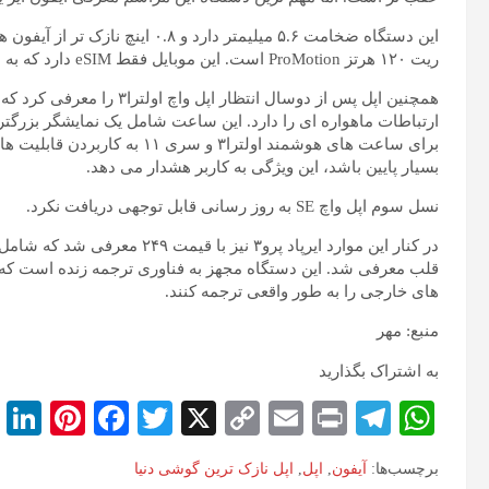
ریت ۱۲۰ هرتز ProMotion است. این موبایل فقط eSIM دارد که به نازک شدن دستگاه کمک می کند.
همچنین اپل پس از دوسال انتظا
ارتباطات ماهواره ای را دارد. این ساعت شامل یک نمایشگر بزرگتر 
برای ساعت های هوشمند اولترا۳ و
بسیار پایین باشد، این ویژگی به کاربر هشدار می دهد.
نسل سوم اپل واچ SE به روز رسانی قابل توجهی دریافت نکرد.
در کنار این موارد ایرپاد پرو۳ 
قلب معرفی شد. این دستگاه مجهز به فناوری ترجمه زنده است که با
های خارجی را به طور واقعی ترجمه کنند.
منبع: مهر
به اشتراک بگذارید
i
Pi
Fa
T
X
C
E
Pr
Te
W
k
nt
ce
wi
op
m
in
le
ha
برچسب‌ها:
آیفون
,
اپل
,
اپل نازک ترین گوشی دنیا
d
er
bo
tte
y
ail
t
gr
ts