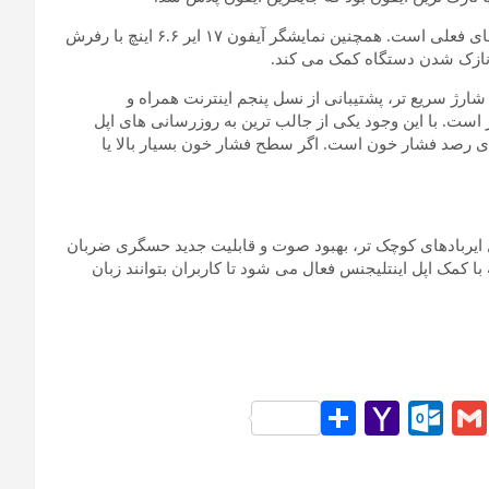
این دستگاه ضخامت ۵.۶ میلیمتر دارد و ۰.۸ اینچ نازک تر از آیفون های فعلی است. همچنین نمایشگر آیفون ۱۷ ایر ۶.۶ اینچ با رفرش
ر اپل واچ اولترا۳ را معرفی کرد که شارژ سریع تر، پشتیبانی از نسل پنجم اینترنت همراه و
است. با این وجود یکی از جالب ترین به روزرسانی های اپل
 سری ۱۱ به کاربردن قابلیت های رصد فشار خون است. اگر سطح فشار خون بسیار بالا یا
نیز با قیمت ۲۴۹ معرفی شد که شامل ایربادهای کوچک تر، بهبود صوت و قابلیت جدید حسگری ضربان
 کمک اپل اینتلیجنس فعال می شود تا کاربران بتوانند زبان
S
Y
O
G
L
ha
ah
ut
m
n
re
oo
lo
ail
e