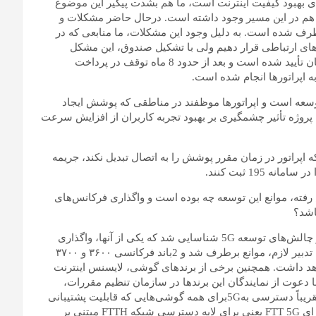
رای بهبود کیفیت اینترنت است، ما هم بشدت پیگیر این موضوع
ی هم در این مسیر وجود داشته است. درحال حاضر مشکلات و
طرف شده است. به دلیل وجود این مشکلات، ما منابعی که در
ورهای ارتباطی قرار دهیم ولی با تشکیل صندوق، این مشکل
برطرف شد. اساسنامه صندوق در دولت تصویب و در شورای نگهبان تأیید شده است و بعد از حدود 8 ماه توقف در پرداخت
ه اپراتورها انجام شده است.
امه هفتم توسعه است و اپراتورها موظفند در مناطقی که پوشش ایجاد
 پروژه تأثیر چشمگیری بر بهبود تجربه کاربران از افزایش سرعت
 اپراتور در زمان مقرر پوشش را به اتصال تبدیل نکند، جریمه
195 ثبت کنند.
عده‌ها پیش رفته، موانع این توسعه چه بوده است و واگذاری فرکانس‌های
باشد؟
در جلساتی که به منظور ارزیابی وضعیت شبکه برگزار شد، موانع و چالش‌های توسعه 5G شناسایی شد که یکی از آنها، واگذاری
فرکانس‌های اختصاصی مورد نیاز اینترنت نسل پنجم سیار بود که با تدبیر لازم، موانع برطرف شد و 2باند فرکانسی ۳۶۰۰ و ۳۷۰۰
واهد داشت. همچنین برخی از برندهای گوشی، لایسنس اینترنت
با دعوت از نمایندگان این برندها در سازمان تنظیم مقررات،
تعاملاتی با آنها برقرار کردیم و طبق یک برنامه زمانبندی مشخص، تقریباً دسترسی به5Gبرای همه گوشی‌هایی که قابلیت پشتیبانی
از 5G را دارند، فعال می‌شود. همچنین فرکانس ۱۵۰۰ مگاهرتز را برای FTT 5G یعنی برای لایه دسترسی شبکه FTTH مبتنی بر