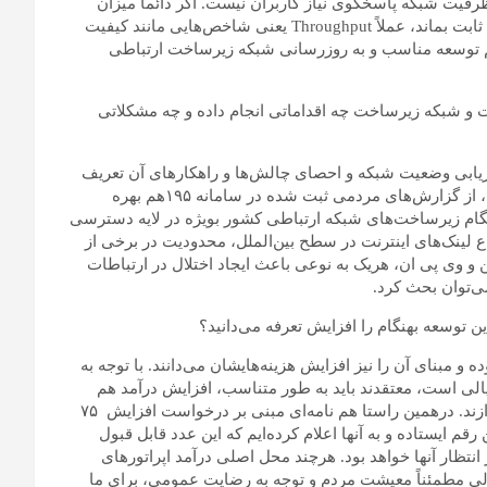
رفیت شبکه پاسخگوی نیاز کاربران نیست. اگر دائماً میزان
حجم و ترافیک مصرفی کاربر(Payload) افزایش یابد ولی زیرساخت ثابت بماند، عملاً Throughput یعنی شاخص‌هایی مانند کیفیت
 هم توسعه مناسب و به روزرسانی شبکه زیرساخت ارتباطی
 و شبکه زیرساخت چه اقداماتی انجام داده و چه مشکلاتی
رزیابی وضعیت شبکه و احصای چالش‌ها و راهکارهای آن تعریف
شد و علاوه بر برگزاری جلسات فنی مداوم با مدیران فنی اپراتورها، از گزارش‌های مردمی ثبت شده در سامانه ۱۹۵هم بهره
نگام زیرساخت‌های شبکه ارتباطی کشور بویژه در لایه دسترسی
ع لینک‌های اینترنت در سطح بین‌الملل، محدودیت‌ در برخی از
کن و وی پی ان، هریک به نوعی باعث ایجاد اختلال در ارتباطات
می‌توان بحث کرد.
این توسعه بهنگام را افزایش تعرفه می‌دانید؟
مبنای آن را نیز افزایش هزینه‌هایشان می‌دانند. با توجه به
مدشان، ریالی است، معتقدند باید به طور متناسب، افزایش درآمد هم
داشته باشند تا بتوانند به نوسازی و توسعه زیرساخت‌های خود بپردازند. درهمین راستا هم نامه‌ای مبنی بر درخواست افزایش ۷۵
رقم ایستاده و به آنها اعلام کرده‌ایم که این عدد قابل قبول
تظار آنها خواهد بود. هرچند محل اصلی درآمد اپراتورهای
ولی مطمئناً معیشت مردم و توجه به رضایت عمومی، برای ما