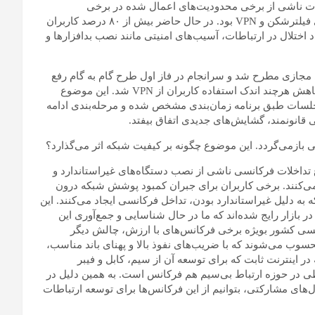
ات ناشی از برخی محدودیت‌های اعمال شده در برخی
پلتفرم‌های بین‌المللی و به تبع آن، استفاده اکثر کاربران از ابزارهای فیلترشکن و VPN بود. در حال حاضر بیش از ۸۰ درصد کاربران
اد اختلال در ارتباطات، آسیب‌های امنیتی مانند نصب بدافزارها و
مجازی مطرح شد و سرانجام در فاز اول طرح گام به گام رفع
فیلترینگ، 2 پلتفرم‌ بین‌المللی رفع فیلتر شدند که این امر منجر به کاهش هرچند اندک استفاده‌ کاربران از VPN شد. این موضوع
لسات طبق برنامه زمان‌بندی مشخص شده و مرحله‌بندی ادامه
نی قانونمند، گشایش‌های جدیدی اتفاق بیفتد.
ی بازمی‌گردد. این موضوع چگونه بر کیفیت شبکه اثر می‌گذارد؟
داخلات فرکانسی ناشی از نصب دستگاه‌های غیراستاندارد و
بکه را مختل می‌کنند. برخی کاربران برای جبران کمبود پوشش شبکه درون
به دلیل غیراستاندارد بودن، تداخل فرکانسی ایجاد می‌کنند. این
در بازار رایج شده‌اند که ما در حال شناسایی و جمع‌آوری این
نسی کشور بویژه برخی فرکانس‌های با ارزش، چالش دیگر
سوب می‌شوند که با ضریب‌های نفوذ بالا و پهنای باند مناسب،
در اینترنت ثابت که برای توسعه آن از سیم، کابل و فیبر
طی در حوزه ارتباط بی‌سیم هم فرکانس است. به همین دلیل در
‌های مشارکتی، بتوانیم از این فرکانس‌ها برای توسعه ارتباطات