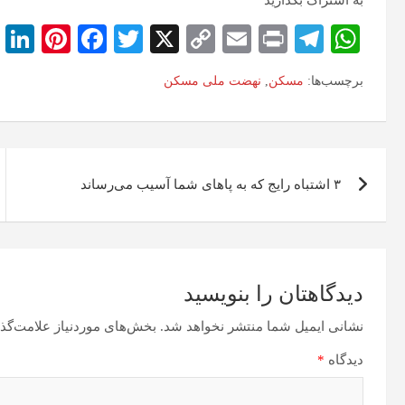
به اشتراک بگذارید
i
Pi
Fa
T
X
C
E
Pr
Te
W
k
nt
ce
wi
op
m
in
le
ha
برچسب‌ها:
مسکن
,
نهضت ملی مسکن
d
er
bo
tte
y
ail
t
gr
ts
n
es
ok
r
Li
a
A
t
nk
m
pp
۳ اشتباه رایج که به پا‌های شما آسیب می‌رساند
دیدگاهتان را بنویسید
نشانی ایمیل شما منتشر نخواهد شد.
بخش‌های موردنیاز علامت‌گذا
دیدگاه
*