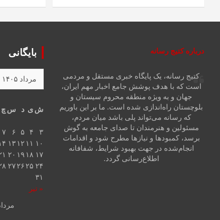
درباره کتیج رسانه
بایگانی
کتیج رسانه، یک پایگاه خبری مستقل و مردمی
است که با هدف پوشش جامع اخبار مهم ایران،
جهان و به ویژه منطقه محروم سیستان و
بلوچستان راه‌اندازی شده است. ما بر این باوریم
ش
ی
د
س
چ
که رسانه می‌تواند پلی باشد میان مردم،
مسئولین و هنرمندان تا صدای جامعه به گوش
۷
۶
۵
۴
۳
برسد، کمبودها و نیازها مطرح شود و اقدامات
۱۴
۱۳
۱۲
۱۱
۱۰
انجام‌شده در جهت بهبود شرایط، شفافانه
۲۱
۲۰
۱۹
۱۸
۱۷
اطلاع‌رسانی گردد.
۲۸
۲۷
۲۶
۲۵
۲۴
۳۱
« تیر
مرداد ۰۵