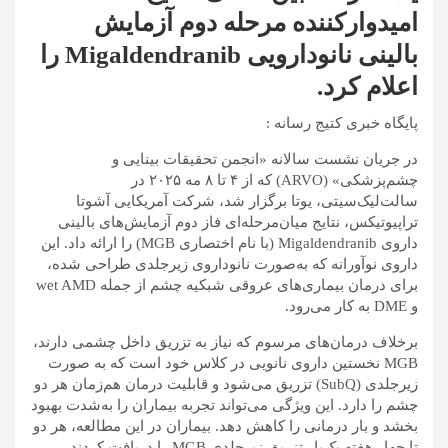
امیدوارکننده مرحله دوم آزمایش
بالینی نانودارویی Migaldendranib را
اعلام کرد.
پایگاه خبری کتیج رسانه :
در جریان نشست سالانه «انجمن تحقیقات بینایی و
چشم‌پزشکی» (ARVO) که از ۴ تا ۸ مه ۲۰۲۵ در
سالت‌لیک‌سیتی، یوتا برگزار شد، شرکت آمریکایی آشوتا
تراپیوتیکس، نتایج میان‌مرحله‌ای فاز دوم آزمایش‌های بالینی
داروی Migaldendranib (با نام اختصاری MGB) را ارائه داد. این
داروی نوآورانه که به‌صورت نانوداروی زیرجلدی طراحی شده،
برای درمان بیماری‌های عروقی شبکیه چشم از جمله wet AMD
و DME به کار می‌رود.
برخلاف درمان‌های مرسوم که نیاز به تزریق داخل چشمی دارند،
MGB نخستین داروی نانویی در کلاس خود است که به صورت
زیرجلدی (SubQ) تزریق می‌شود و قابلیت درمان هم‌زمان هر دو
چشم را دارد. این ویژگی می‌تواند تجربه بیماران را به‌شدت بهبود
بخشد و بار درمانی را کاهش دهد. بیماران در این مطالعه، هر دو
تا چهار هفته یک‌بار تزریق زیرجلدی MGB را دریافت کردند.