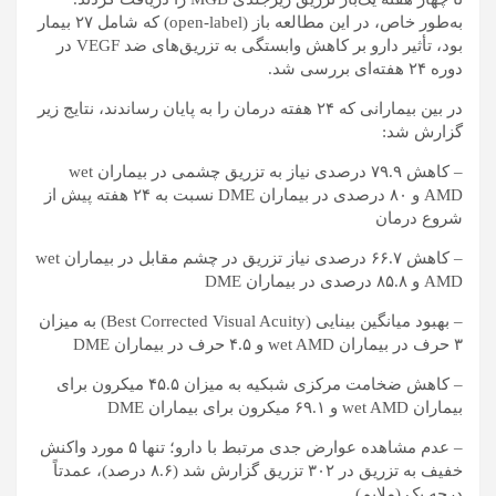
به‌طور خاص، در این مطالعه باز (open-label) که شامل ۲۷ بیمار
بود، تأثیر دارو بر کاهش وابستگی به تزریق‌های ضد VEGF در
دوره ۲۴ هفته‌ای بررسی شد.
در بین بیمارانی که ۲۴ هفته درمان را به پایان رساندند، نتایج زیر
گزارش شد:
– کاهش ۷۹.۹ درصدی نیاز به تزریق چشمی در بیماران wet
AMD و ۸۰ درصدی در بیماران DME نسبت به ۲۴ هفته پیش از
شروع درمان
– کاهش ۶۶.۷ درصدی نیاز تزریق در چشم مقابل در بیماران wet
AMD و ۸۵.۸ درصدی در بیماران DME
– بهبود میانگین بینایی (Best Corrected Visual Acuity) به میزان
۳ حرف در بیماران wet AMD و ۴.۵ حرف در بیماران DME
– کاهش ضخامت مرکزی شبکیه به میزان ۴۵.۵ میکرون برای
بیماران wet AMD و ۶۹.۱ میکرون برای بیماران DME
– عدم مشاهده عوارض جدی مرتبط با دارو؛ تنها ۵ مورد واکنش
خفیف به تزریق در ۳۰۲ تزریق گزارش شد (۸.۶ درصد)، عمدتاً
درجه یک (ملایم)