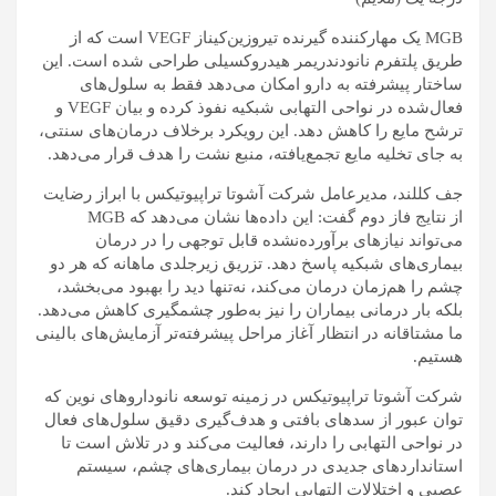
MGB یک مهارکننده گیرنده تیروزین‌کیناز VEGF است که از
طریق پلتفرم نانودندریمر هیدروکسیلی طراحی شده است. این
ساختار پیشرفته به دارو امکان می‌دهد فقط به سلول‌های
فعال‌شده در نواحی التهابی شبکیه نفوذ کرده و بیان VEGF و
ترشح مایع را کاهش دهد. این رویکرد برخلاف درمان‌های سنتی،
به جای تخلیه مایع تجمع‌یافته، منبع نشت را هدف قرار می‌دهد.
جف کللند، مدیرعامل شرکت آشوتا تراپیوتیکس با ابراز رضایت
از نتایج فاز دوم گفت: این داده‌ها نشان می‌دهد که MGB
می‌تواند نیاز‌های برآورده‌نشده قابل توجهی را در درمان
بیماری‌های شبکیه پاسخ دهد. تزریق زیرجلدی ماهانه که هر دو
چشم را هم‌زمان درمان می‌کند، نه‌تنها دید را بهبود می‌بخشد،
بلکه بار درمانی بیماران را نیز به‌طور چشمگیری کاهش می‌دهد.
ما مشتاقانه در انتظار آغاز مراحل پیشرفته‌تر آزمایش‌های بالینی
هستیم.
شرکت آشوتا تراپیوتیکس در زمینه توسعه نانودارو‌های نوین که
توان عبور از سد‌های بافتی و هدف‌گیری دقیق سلول‌های فعال
در نواحی التهابی را دارند، فعالیت می‌کند و در تلاش است تا
استاندارد‌های جدیدی در درمان بیماری‌های چشم، سیستم
عصبی و اختلالات التهابی ایجاد کند.