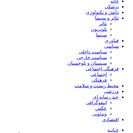
خانه
پزشکی
دانش و تکنولوژی
تئاتر و سینما
تئاتر
تلویزیون
سینما
فناوری
سیاسی
سیاست داخلی
سیاست خارجی
سیستان و بلوچستان
فرهنگی اجتماعی
اجتماعی
فرهنکی
محیط زیست و سلامت
ورزشی
چند رسانه ای
اینفوگرافی
عکس
ویدئویی
اقتصادی
خـانـه