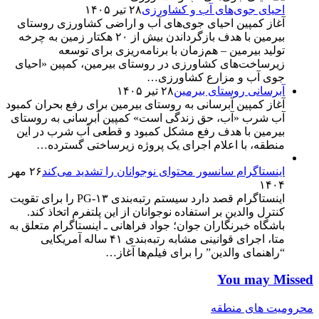
احیای جوی‌های آب و کشاورزی
۲۸ تیر ۱۴۰۵
آغاز کمپین احیای جوی‌های آب و اراضی کشاورزی روستای
بیرمین با هدف بازگرداندن بیش از ۲۰ هکتار زمین به چرخه
تولید بیرمین – هم‌زمان با برنامه‌ریزی برای توسعه
زیرساخت‌های کشاورزی در روستای بیرمین، کمپین «احیای
جوی آب و مزارع کشاورزی…
آبرسانی روستای بیرمین
۲۸ تیر ۱۴۰۵
آغاز کمپین آبرسانی به روستای بیرمین برای رفع بحران کمبود
آب شرب «آب، حق زندگی است» کمپین آبرسانی به روستای
بیرمین با هدف رفع مشکل کمبود و قطعی آب شرب در این
منطقه، با اعلام اجرای یک پروژه زیرساختی گسترده…
اینستاگرام سانسور محتوای نوجوانان را تشدید می‌کند
۲۶ مهر
۱۴۰۴
اینستاگرام قصد دارد سیستم رتبه‌بندی PG-۱۳ را برای تقویت
کنترل والدین بر استفاده نوجوانان از این پلتفرم اتخاذ کند.
باشگاه خبرنگاران جوان؛ جواد فراهانی ـ اینستاگرام متعلق به
متا، اجرای قوانینی مشابه رتبه‌بندی ۴۱ ساله آمریکایی
“راهنمای والدین” را برای فیلم‌ها آغاز…
You may Missed
محرومیت های منطقه