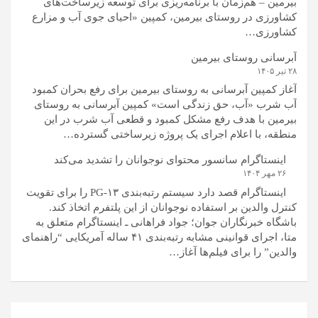
بیرمین – هم‌زمان با برنامه‌ریزی برای توسعه زیرساخت‌های
کشاورزی در روستای بیرمین، کمپین «احیای جوی آب و مزارع
کشاورزی…
آبرسانی روستای بیرمین
۲۸ تیر ۱۴۰۵
آغاز کمپین آبرسانی به روستای بیرمین برای رفع بحران کمبود
آب شرب «آب، حق زندگی است» کمپین آبرسانی به روستای
بیرمین با هدف رفع مشکل کمبود و قطعی آب شرب در این
منطقه، با اعلام اجرای یک پروژه زیرساختی گسترده…
اینستاگرام سانسور محتوای نوجوانان را تشدید می‌کند
۲۶ مهر ۱۴۰۴
اینستاگرام قصد دارد سیستم رتبه‌بندی PG-۱۳ را برای تقویت
کنترل والدین بر استفاده نوجوانان از این پلتفرم اتخاذ کند.
باشگاه خبرنگاران جوان؛ جواد فراهانی ـ اینستاگرام متعلق به
متا، اجرای قوانینی مشابه رتبه‌بندی ۴۱ ساله آمریکایی “راهنمای
والدین” را برای فیلم‌ها آغاز…