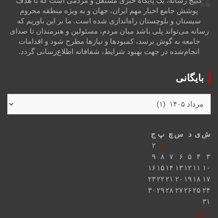
کتیج رسانه، یک پایگاه خبری مستقل و مردمی است که با هدف
پوشش جامع اخبار مهم ایران، جهان و به ویژه منطقه محروم
سیستان و بلوچستان راه‌اندازی شده است. ما بر این باوریم که
رسانه می‌تواند پلی باشد میان مردم، مسئولین و هنرمندان تا صدای
جامعه به گوش برسد، کمبودها و نیازها مطرح شود و اقدامات
انجام‌شده در جهت بهبود شرایط، شفافانه اطلاع‌رسانی گردد.
بایگانی
ش
ی
د
س
چ
پ
ج
۲
۱
۹
۸
۷
۶
۵
۴
۳
۱۶
۱۵
۱۴
۱۳
۱۲
۱۱
۱۰
۲۳
۲۲
۲۱
۲۰
۱۹
۱۸
۱۷
۳۰
۲۹
۲۸
۲۷
۲۶
۲۵
۲۴
۳۱
« تیر