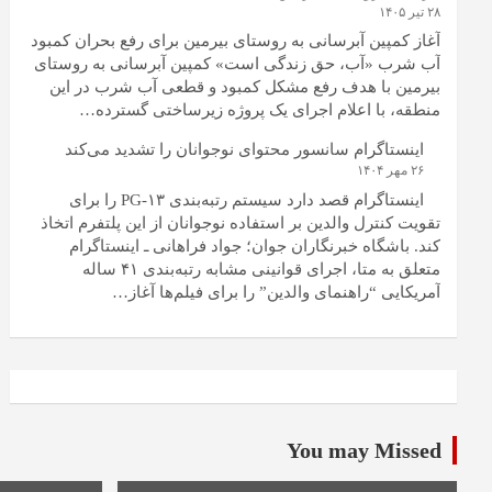
۲۸ تیر ۱۴۰۵
آغاز کمپین آبرسانی به روستای بیرمین برای رفع بحران کمبود
آب شرب «آب، حق زندگی است» کمپین آبرسانی به روستای
بیرمین با هدف رفع مشکل کمبود و قطعی آب شرب در این
منطقه، با اعلام اجرای یک پروژه زیرساختی گسترده…
اینستاگرام سانسور محتوای نوجوانان را تشدید می‌کند
۲۶ مهر ۱۴۰۴
اینستاگرام قصد دارد سیستم رتبه‌بندی PG-۱۳ را برای
تقویت کنترل والدین بر استفاده نوجوانان از این پلتفرم اتخاذ
کند. باشگاه خبرنگاران جوان؛ جواد فراهانی ـ اینستاگرام
متعلق به متا، اجرای قوانینی مشابه رتبه‌بندی ۴۱ ساله
آمریکایی “راهنمای والدین” را برای فیلم‌ها آغاز…
You may Missed