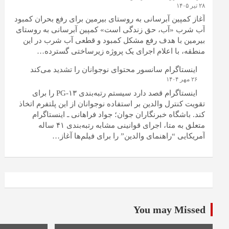
۲۸ تیر ۱۴۰۵
آغاز کمپین آبرسانی به روستای بیرمین برای رفع بحران کمبود
آب شرب «آب، حق زندگی است» کمپین آبرسانی به روستای
بیرمین با هدف رفع مشکل کمبود و قطعی آب شرب در این
منطقه، با اعلام اجرای یک پروژه زیرساختی گسترده…
اینستاگرام سانسور محتوای نوجوانان را تشدید می‌کند
۲۶ مهر ۱۴۰۴
اینستاگرام قصد دارد سیستم رتبه‌بندی PG-۱۳ را برای
تقویت کنترل والدین بر استفاده نوجوانان از این پلتفرم اتخاذ
کند. باشگاه خبرنگاران جوان؛ جواد فراهانی ـ اینستاگرام
متعلق به متا، اجرای قوانینی مشابه رتبه‌بندی ۴۱ ساله
آمریکایی “راهنمای والدین” را برای فیلم‌ها آغاز…
You may Missed