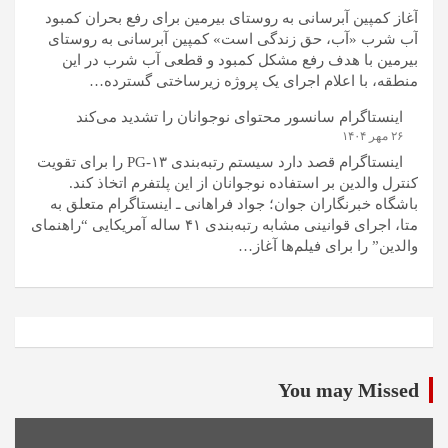
آغاز کمپین آبرسانی به روستای بیرمین برای رفع بحران کمبود
آب شرب «آب، حق زندگی است» کمپین آبرسانی به روستای
بیرمین با هدف رفع مشکل کمبود و قطعی آب شرب در این
منطقه، با اعلام اجرای یک پروژه زیرساختی گسترده…
اینستاگرام سانسور محتوای نوجوانان را تشدید می‌کند
۲۶ مهر ۱۴۰۴
اینستاگرام قصد دارد سیستم رتبه‌بندی PG-۱۳ را برای تقویت
کنترل والدین بر استفاده نوجوانان از این پلتفرم اتخاذ کند.
باشگاه خبرنگاران جوان؛ جواد فراهانی ـ اینستاگرام متعلق به
متا، اجرای قوانینی مشابه رتبه‌بندی ۴۱ ساله آمریکایی “راهنمای
والدین” را برای فیلم‌ها آغاز…
You may Missed