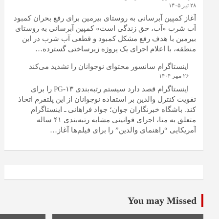
۲۸ تیر ۱۴۰۵
آغاز کمپین آبرسانی به روستای بیرمین برای رفع بحران کمبود
آب شرب «آب، حق زندگی است» کمپین آبرسانی به روستای
بیرمین با هدف رفع مشکل کمبود و قطعی آب شرب در این
منطقه، با اعلام اجرای یک پروژه زیرساختی گسترده…
اینستاگرام سانسور محتوای نوجوانان را تشدید می‌کند
۲۶ مهر ۱۴۰۴
اینستاگرام قصد دارد سیستم رتبه‌بندی PG-۱۳ را برای
تقویت کنترل والدین بر استفاده نوجوانان از این پلتفرم اتخاذ
کند. باشگاه خبرنگاران جوان؛ جواد فراهانی ـ اینستاگرام
متعلق به متا، اجرای قوانینی مشابه رتبه‌بندی ۴۱ ساله
آمریکایی “راهنمای والدین” را برای فیلم‌ها آغاز…
You may Missed