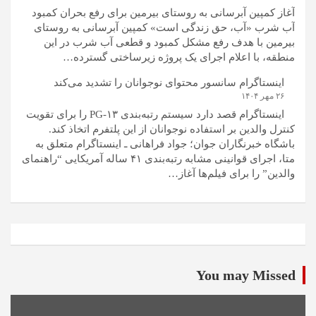
آغاز کمپین آبرسانی به روستای بیرمین برای رفع بحران کمبود
آب شرب «آب، حق زندگی است» کمپین آبرسانی به روستای
بیرمین با هدف رفع مشکل کمبود و قطعی آب شرب در این
منطقه، با اعلام اجرای یک پروژه زیرساختی گسترده…
اینستاگرام سانسور محتوای نوجوانان را تشدید می‌کند
۲۶ مهر ۱۴۰۴
اینستاگرام قصد دارد سیستم رتبه‌بندی PG-۱۳ را برای تقویت
کنترل والدین بر استفاده نوجوانان از این پلتفرم اتخاذ کند.
باشگاه خبرنگاران جوان؛ جواد فراهانی ـ اینستاگرام متعلق به
متا، اجرای قوانینی مشابه رتبه‌بندی ۴۱ ساله آمریکایی “راهنمای
والدین” را برای فیلم‌ها آغاز…
You may Missed