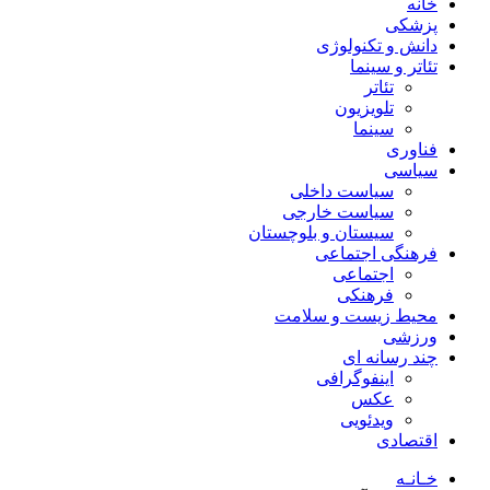
خانه
پزشکی
دانش و تکنولوژی
تئاتر و سینما
تئاتر
تلویزیون
سینما
فناوری
سیاسی
سیاست داخلی
سیاست خارجی
سیستان و بلوچستان
فرهنگی اجتماعی
اجتماعی
فرهنکی
محیط زیست و سلامت
ورزشی
چند رسانه ای
اینفوگرافی
عکس
ویدئویی
اقتصادی
خـانـه