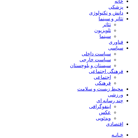
خانه
پزشکی
دانش و تکنولوژی
تئاتر و سینما
تئاتر
تلویزیون
سینما
فناوری
سیاسی
سیاست داخلی
سیاست خارجی
سیستان و بلوچستان
فرهنگی اجتماعی
اجتماعی
فرهنکی
محیط زیست و سلامت
ورزشی
چند رسانه ای
اینفوگرافی
عکس
ویدئویی
اقتصادی
خـانـه