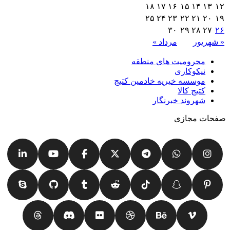
۱۸
۱۷
۱۶
۱۵
۱۴
۱۳
۱۲
۲۵
۲۴
۲۳
۲۲
۲۱
۲۰
۱۹
۳۰
۲۹
۲۸
۲۷
۲۶
« شهریور
مرداد »
محرومیت های منطقه
نیکوکاری
موسسه خیریه خادمین کتیج
کتیج کالا
شهروند خبرنگار
صفحات مجازی