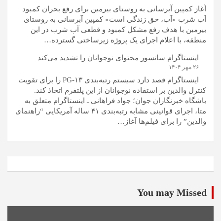
آغاز کمپین آبرسانی به روستای بیرمین برای رفع بحران کمبود
آب شرب «آب، حق زندگی است» کمپین آبرسانی به روستای
بیرمین با هدف رفع مشکل کمبود و قطعی آب شرب در این
منطقه، با اعلام اجرای یک پروژه زیرساختی گسترده…
اینستاگرام سانسور محتوای نوجوانان را تشدید می‌کند
۲۶ مهر ۱۴۰۴
اینستاگرام قصد دارد سیستم رتبه‌بندی PG-۱۳ را برای تقویت
کنترل والدین بر استفاده نوجوانان از این پلتفرم اتخاذ کند.
باشگاه خبرنگاران جوان؛ جواد فراهانی ـ اینستاگرام متعلق به
متا، اجرای قوانینی مشابه رتبه‌بندی ۴۱ ساله آمریکایی “راهنمای
والدین” را برای فیلم‌ها آغاز…
You may Missed